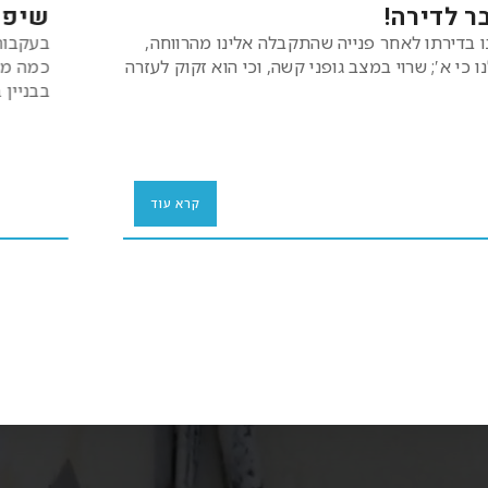
מייקאובר לדירה!
את א′ פגשנו בדירתו לאחר פנייה שהתקבלה אלינו מהרווחה,
ובה נמסר לנו כי א′; שרוי במצב גופני קשה, וכי הוא זקוק לעזרה
ותמיכה.
קרא עוד